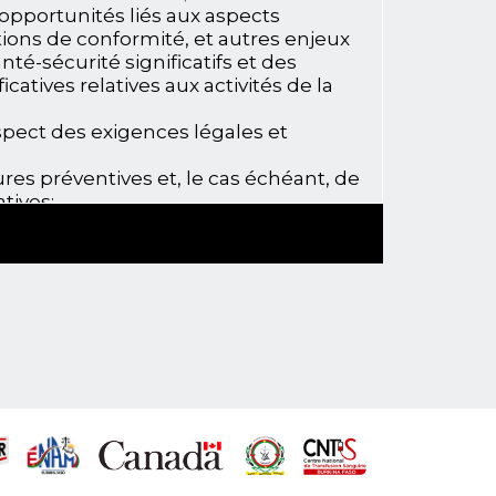
 opportunités liés aux aspects
ons de conformité, et autres enjeux
té-sécurité significatifs et des
catives relatives aux activités de la
spect des exigences légales et
es préventives et, le cas échéant, de
tives;
mance environnementale et de
nie ;
ne et d’inspection planifiée interne
niveau de conformité du SME et du
t chaque année ses efforts pour
tification ISO 14001-2015 pour le
al et ISO 45001-2018 pour le
 au travail. La nouvelle version
 une implication de nos parties
e accentuation du leadership de la
yse systémique n’est plus axée sur
mais sur les processus, afin de